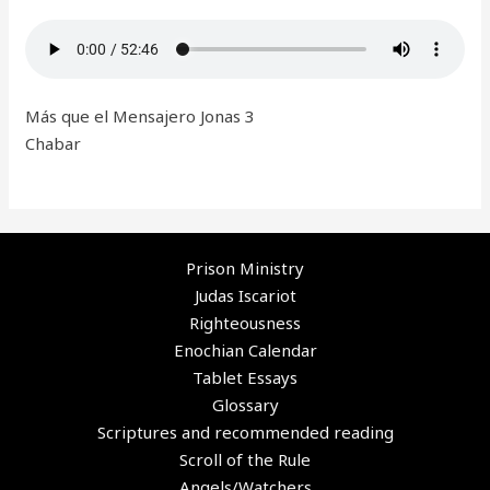
Más que el Mensajero Jonas 3
Chabar
Prison Ministry
Judas Iscariot
Righteousness
Enochian Calendar
Tablet Essays
Glossary
Scriptures and recommended reading
Scroll of the Rule
Angels/Watchers